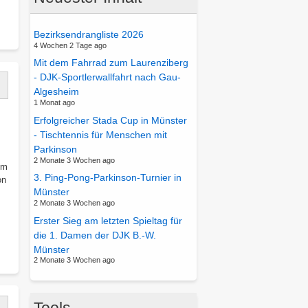
rfolgreiche
rgebnisse
Bezirksendrangliste 2026
ei
4 Wochen 2 Tage ago
den
Mit dem Fahrrad zum Laurenziberg
reis-
- DJK-Sportlerwallfahrt nach Gau-
und
Algesheim
ezirksjahrgangsmeisterschaften:
1 Monat ago
toll-
Erfolgreicher Stada Cup in Münster
rüder
- Tischtennis für Menschen mit
olen
Parkinson
ich
2 Monate 3 Wochen ago
im
ie
3. Ping-Pong-Parkinson-Turnier in
on
itel
Münster
n
2 Monate 3 Wochen ago
hren
ber
Erster Sieg am letzten Spieltag für
ltersklassen
pielbericht
die 1. Damen der DJK B.-W.
er
Münster
2 Monate 3 Wochen ago
rsten
ischtennis
Damenmannschaft
Tools