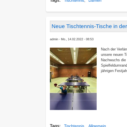
Tags
Tischtennis
Damen
Neue Tischtennis-Tische in de
admin
Mo., 14.02.2022 - 08:53
Nach der Verlä
unsere neuen Ti
Nachwuchs die 
Spielfeldumrand
jährigen Festja
Tags
Tischtennis
Allgemein