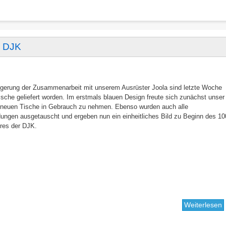
d
e
T
r DJK
ngerung der Zusammenarbeit mit unserem Ausrüster Joola sind letzte Woche
sche geliefert worden. Im erstmals blauen Design freute sich zunächst unser
neuen Tische in Gebrauch zu nehmen. Ebenso wurden auch alle
ungen ausgetauscht und ergeben nun ein einheitliches Bild zu Beginn des 10
hres der DJK.
Weiterlesen
ü