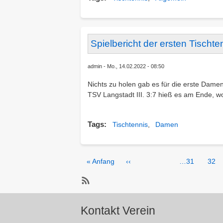
Spielbericht der ersten Tisch
admin
Mo., 14.02.2022 - 08:50
Nichts zu holen gab es für die erste Dam
TSV Langstadt III. 3:7 hieß es am Ende, wo
Tags
Tischtennis
Damen
Seitennummerierung
Erste
« Anfang
Vorherige
‹‹
Page
…
31
Pag
32
Seite
Seite
SubscribeTischtennis
abonnieren
Kontakt Verein