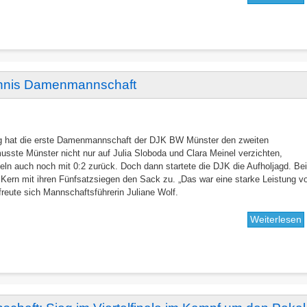
E
E
b
K
tennis Damenmannschaft
B
S
B
h
rg hat die erste Damenmannschaft der DJK BW Münster den zweiten
 musste Münster nicht nur auf Julia Sloboda und Clara Meinel verzichten,
s
eln auch noch mit 0:2 zurück. Doch dann startete die DJK die Aufholjagd. Be
d
 Kern mit ihren Fünfsatzsiegen den Sack zu. „Das war eine starke Leistung v
T
eute sich Mannschaftsführerin Juliane Wolf.
i
i
Weiterlesen
ü
A
S
d
e
T