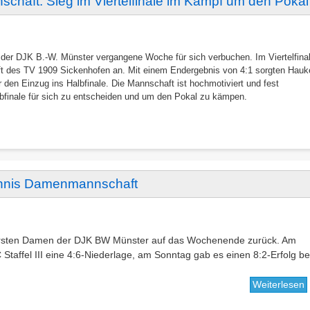
schaft: Sieg im Viertelfinale im Kampf um den Pokal
 der DJK B.-W. Münster vergangene Woche für sich verbuchen. Im Viertelfina
ft des TV 1909 Sickenhofen an. Mit einem Endergebnis von 4:1 sorgten Hauk
en Einzug ins Halbfinale. Die Mannschaft ist hochmotiviert und fest
bfinale für sich zu entscheiden und um den Pokal zu kämpen.
tennis Damenmannschaft
 ersten Damen der DJK BW Münster auf das Wochenende zurück. Am
taffel III eine 4:6-Niederlage, am Sonntag gab es einen 8:2-Erfolg be
Weiterlesen
ü
S