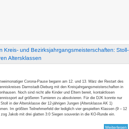
n Kreis- und Bezirksjahrgangsmeisterschaften: Stoll-
hren Altersklassen
zweimonatiger Corona-Pause begann am 12. und 13. März der Restart des
enniskreises Darmstadt-Dieburg mit den Kreisjahrgangsmeisterschaften in
nhausen. Noch sind nicht alle Kinder und Eltern bereit, kontaktlosen
ennissport auf größeren Turnieren zu absolvieren. Für die DJK konnte nur
Stoll in der Altersklasse der 12-jährigen Jungen (Altersklasse AK 1)
hmen. Im größten Teilnehmerfeld der lediglich vier gespielten Klassen (9 – 12
 zog Jakob mit drei glatten 3:0 Siegen souverän in die KO-Runde ein.
Weiterlesen
ü