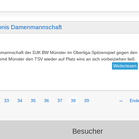
T
T
i
d
tennis Damenmannschaft
enmannschaft der DJK BW Münster im Oberliga-Spitzenspiel gegen den
mit Münster den TSV wieder auf Platz eins an sich vorbeiziehen ließ.
Weiterlesen
ü
S
d
e
T
e
Page
33
Page
34
Page
35
Page
36
Page
37
Aktuelle
38
Page
39
Nächste
››
Letz
Ende
Seite
Seite
Seit
Besucher