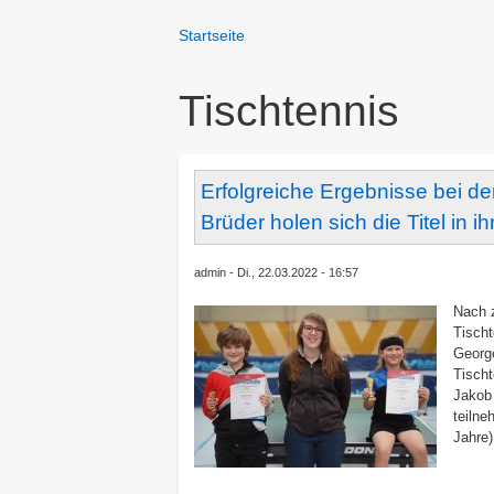
You
Startseite
Breadcrumbs
are
here:
Tischtennis
Erfolgreiche Ergebnisse bei de
Brüder holen sich die Titel in i
admin
Di., 22.03.2022 - 16:57
Nach 
Tischt
George
Tischt
Jakob 
teilne
Jahre)