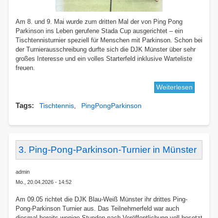
Am 8. und 9. Mai wurde zum dritten Mal der von Ping Pong
Parkinson ins Leben gerufene Stada Cup ausgerichtet – ein
Tischtennisturnier speziell für Menschen mit Parkinson. Schon bei
der Turnierausschreibung durfte sich die DJK Münster über sehr
großes Interesse und ein volles Starterfeld inklusive Warteliste
freuen.
Weiterlesen
über
Erfolgre
Tags
Tischtennis
PingPongParkinson
Stada
Cup
in
Münste
-
3. Ping-Pong-Parkinson-Turnier in Münster
Tischte
für
admin
Mensch
Mo., 20.04.2026 - 14:52
mit
Parkins
Am 09.05 richtet die DJK Blau-Weiß Münster ihr drittes Ping-
Pong-Parkinson Turnier aus. Das Teilnehmerfeld war auch
diesmal bereits wenige Stunden nach Veröffentlichung voll besetzt