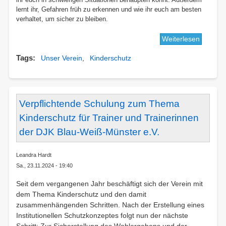
lernt ihr, Gefahren früh zu erkennen und wie ihr euch am besten
verhaltet, um sicher zu bleiben.
Weiterlesen
über
Selbstv
Tags
Unser Verein
Kinderschutz
für
Kinder
und
Jugendl
bei
Verpflichtende Schulung zum Thema
der
Kinderschutz für Trainer und Trainerinnen
DJK
der DJK Blau-Weiß-Münster e.V.
Blau-
Weiß
Münste
Leandra Hardt
e.V.
Sa., 23.11.2024 - 19:40
Seit dem vergangenen Jahr beschäftigt sich der Verein mit
dem Thema Kinderschutz und den damit
zusammenhängenden Schritten. Nach der Erstellung eines
Institutionellen Schutzkonzeptes folgt nun der nächste