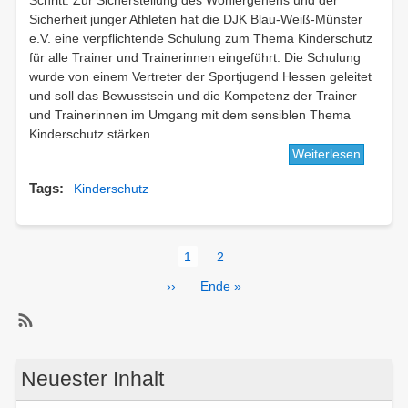
Schritt: Zur Sicherstellung des Wohlergehens und der
Sicherheit junger Athleten hat die DJK Blau-Weiß-Münster
e.V. eine verpflichtende Schulung zum Thema Kinderschutz
für alle Trainer und Trainerinnen eingeführt. Die Schulung
wurde von einem Vertreter der Sportjugend Hessen geleitet
und soll das Bewusstsein und die Kompetenz der Trainer
und Trainerinnen im Umgang mit dem sensiblen Thema
Kinderschutz stärken.
Weiterlesen
über
Verpflic
Tags
Kinderschutz
Schulun
zum
Thema
Seitennummerierung
Kinders
Aktuelle
1
Page
2
für
Seite
Nächste
››
Letzte
Ende »
Trainer
Seite
Seite
und
Trainer
SubscribeKinderschutz
der
abonnieren
DJK
Neuester Inhalt
Blau-
Weiß-