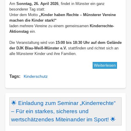
Am
Sonntag, 26. April 2026
, findet in Münster ein ganz
besonderer Tag statt:
Unter dem Motto
„Kinder haben Rechte – Münsterer Vereine
machen die Kinder stark!“
laden mehrere Vereine zu einem gemeinsamen
Kinderrechte-
Aktionstag
ein.
Die Veranstaltung wird von
15:00 bis 18:30 Uhr auf dem Gelände
der DJK Blau-Weiß-Münster e.V.
stattfinden und richtet sich an
alle Münsterer Kinder und ihre Familien.
Weiterlesen
über
🧒
Tags
Kinderschutz
🎉
Kinderr
für
Münster
Kinder
🌟 Einladung zum Seminar „Kinderrechte“
–
– Für ein starkes, sicheres und
Gemein
wertschätzendes Miteinander im Sport! 🌟
Aktions
der