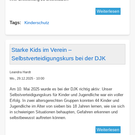
Weiterlesen
über
🌟
Tags
Kinderschutz
Einladu
zum
Semina
„Kinder
–
Starke Kids im Verein –
Für
Selbstverteidigungskurs bei der DJK
ein
starkes,
Leandra Hardt
sichere
Mo., 29.12.2025 - 10:00
und
wertsch
Am 10. Mai 2025 wurde es bei der DJK
richtig aktiv: Unser
Miteina
Selbstverteidigungskurs für Kinder und Jugendliche war ein voller
im
Erfolg. In zwei altersgerechten Gruppen konnten 44 Kinder und
Sport!
Jugendliche im Alter von sieben bis 18 Jahren lernen, wie sie sich
in schwierigen Situationen behaupten, Gefahren erkennen und
🌟
selbstbewusst auftreten können.
Weiterlesen
über