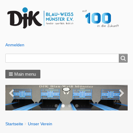
Anmelden
Benutzer
Menü
Search
Search
Main menu
You
Startseite
Unser Verein
Breadcrumbs
are