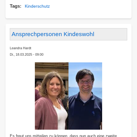
Starke
Tags
Kinderschutz
Kids
im
Verein
–
Selbstv
Ansprechpersonen Kindeswohl
bei
der
Leandra Hardt
DJK
Di., 18.03.2025 - 09:00
Es freut uns mitteilen zu können, dass nun auch eine zweite