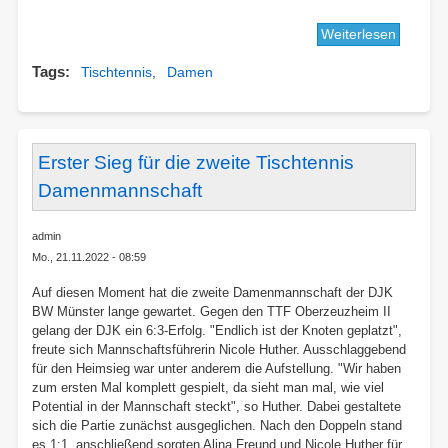
Weiterlesen
über
Doppels
Tags
Tischtennis
Damen
der
ersten
Tischte
Damenm
Erster Sieg für die zweite Tischtennis
Damenmannschaft
admin
Mo., 21.11.2022 - 08:59
Auf diesen Moment hat die zweite Damenmannschaft der DJK
BW Münster lange gewartet. Gegen den TTF Oberzeuzheim II
gelang der DJK ein 6:3-Erfolg. "Endlich ist der Knoten geplatzt",
freute sich Mannschaftsführerin Nicole Huther. Ausschlaggebend
für den Heimsieg war unter anderem die Aufstellung. "Wir haben
zum ersten Mal komplett gespielt, da sieht man mal, wie viel
Potential in der Mannschaft steckt", so Huther. Dabei gestaltete
sich die Partie zunächst ausgeglichen. Nach den Doppeln stand
es 1:1, anschließend sorgten Alina Freund und Nicole Huther für