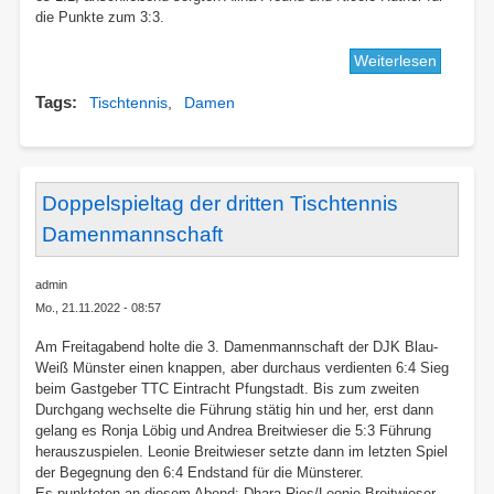
die Punkte zum 3:3.
Weiterlesen
über
Erster
Tags
Tischtennis
Damen
Sieg
für
die
zweite
Tischte
Doppelspieltag der dritten Tischtennis
Damenm
Damenmannschaft
admin
Mo., 21.11.2022 - 08:57
Am Freitagabend holte die 3. Damenmannschaft der DJK Blau-
Weiß Münster einen knappen, aber durchaus verdienten 6:4 Sieg
beim Gastgeber TTC Eintracht Pfungstadt. Bis zum zweiten
Durchgang wechselte die Führung stätig hin und her, erst dann
gelang es Ronja Löbig und Andrea Breitwieser die 5:3 Führung
herauszuspielen. Leonie Breitwieser setzte dann im letzten Spiel
der Begegnung den 6:4 Endstand für die Münsterer.
Es punkteten an diesem Abend: Dhara Ries/Leonie Breitwieser,