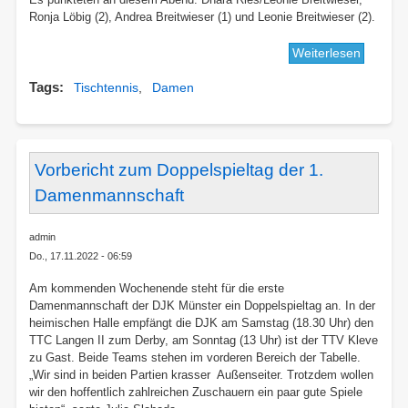
Ronja Löbig (2), Andrea Breitwieser (1) und Leonie Breitwieser (2).
Weiterlesen
über
Doppels
Tags
Tischtennis
Damen
der
dritten
Tischte
Damenm
Vorbericht zum Doppelspieltag der 1.
Damenmannschaft
admin
Do., 17.11.2022 - 06:59
Am kommenden Wochenende steht für die erste
Damenmannschaft der DJK Münster ein Doppelspieltag an. In der
heimischen Halle empfängt die DJK am Samstag (18.30 Uhr) den
TTC Langen II zum Derby, am Sonntag (13 Uhr) ist der TTV Kleve
zu Gast. Beide Teams stehen im vorderen Bereich der Tabelle.
„Wir sind in beiden Partien krasser Außenseiter. Trotzdem wollen
wir den hoffentlich zahlreichen Zuschauern ein paar gute Spiele