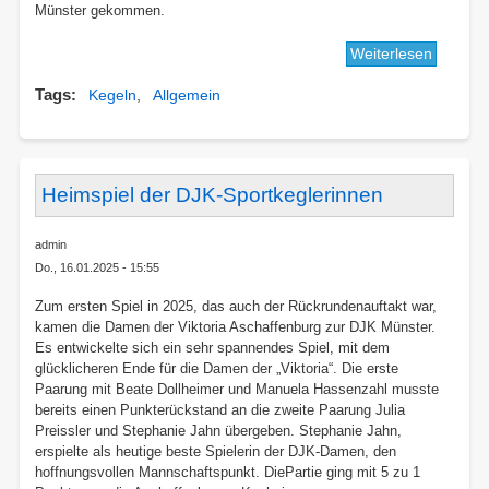
Münster gekommen.
Weiterlesen
über
Ehrung
Tags
Kegeln
Allgemein
für
einen
langjäh
Kegler
inden
Heimspiel der DJK-Sportkeglerinnen
Reihen
der
admin
DJK
Do., 16.01.2025 - 15:55
Zum ersten Spiel in 2025, das auch der Rückrundenauftakt war,
kamen die Damen der Viktoria Aschaffenburg zur DJK Münster.
Es entwickelte sich ein sehr spannendes Spiel, mit dem
glücklicheren Ende für die Damen der „Viktoria“. Die erste
Paarung mit Beate Dollheimer und Manuela Hassenzahl musste
bereits einen Punkterückstand an die zweite Paarung Julia
Preissler und Stephanie Jahn übergeben. Stephanie Jahn,
erspielte als heutige beste Spielerin der DJK-Damen, den
hoffnungsvollen Mannschaftspunkt. DiePartie ging mit 5 zu 1