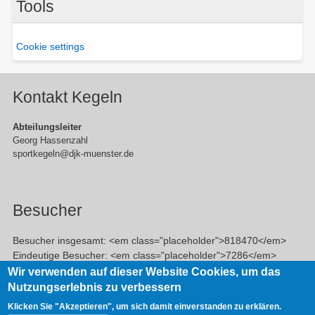
Tools
Cookie settings
Kontakt Kegeln
Abteilungsleiter
Georg Hassenzahl
sportkegeln@djk-muenster.de
Besucher
Besucher insgesamt: <em class="placeholder">818470</em>
Eindeutige Besucher: <em class="placeholder">7286</em>
Veröffentlichte Beiträge: <em class="placeholder">756</em>
Wir verwenden auf dieser Website Cookies, um das
Nutzungserlebnis zu verbessern
Klicken Sie "Akzeptieren", um sich damit einverstanden zu erklären.