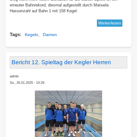
erneuter Bahnrekord, diesmal aufgestellt durch Manuela
Hassenzahl auf Bahn 1 mit 158 Kegel.
Weiterlesen
über
Letztes
Tags
Kegeln
Damen
Heimspi
der
DJK-
Damen
Bericht 12. Spieltag der Kegler Herren
admin
So., 26.01.2025 - 10:29