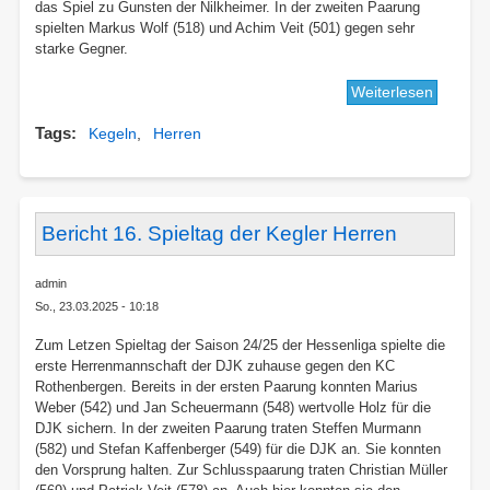
das Spiel zu Gunsten der Nilkheimer. In der zweiten Paarung
spielten Markus Wolf (518) und Achim Veit (501) gegen sehr
starke Gegner.
Weiterlesen
über
Bericht
Tags
Kegeln
Herren
Relegat
der
2.
Herren
Bericht 16. Spieltag der Kegler Herren
admin
So., 23.03.2025 - 10:18
Zum Letzen Spieltag der Saison 24/25 der Hessenliga spielte die
erste Herrenmannschaft der DJK zuhause gegen den KC
Rothenbergen. Bereits in der ersten Paarung konnten Marius
Weber (542) und Jan Scheuermann (548) wertvolle Holz für die
DJK sichern. In der zweiten Paarung traten Steffen Murmann
(582) und Stefan Kaffenberger (549) für die DJK an. Sie konnten
den Vorsprung halten. Zur Schlusspaarung traten Christian Müller