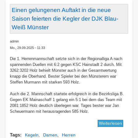
Einen gelungenen Auftakt in die neue
Saison feierten die Kegler der DJK Blau-
Weiß Münster
admin
Mo., 29.09.2025 - 11:33
Die 1. Herrenmannschaft setzte sich in der Regionalliga A nach
spannenden Duellen mit 6:2 gegen KSC Hainstadt 2 durch. Mit
3262:3202 Holz behielt Münster auch in der Gesamtwertung
knapp die Oberhand. Bester Spieler bei den Münsterern war
Steffen Murmann mit starken 593 Holz.
Auch die 2. Mannschaft startete erfolgreich in die Bezirksliga B.
Gegen EK Mainaschaff 1 gelang ein 5:1 bei dem das Team mit
2081:1852 Holz deutlich überlegen war. Tages bester war Jan
Scheuermann mit herausragenden 585 Holz.
Weiterlesen
über
Einen
Tags
Kegeln
Damen
Herren
gelung