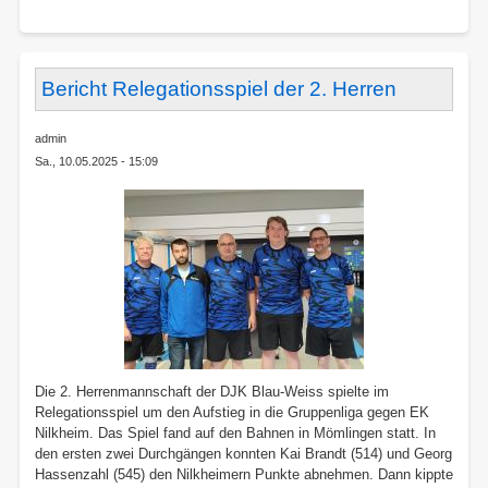
Auftakt
in
die
neue
Bericht Relegationsspiel der 2. Herren
Saison
feierten
admin
die
Sa., 10.05.2025 - 15:09
Kegler
der
DJK
Blau-
Weiß
Münste
Die 2. Herrenmannschaft der DJK Blau-Weiss spielte im
Relegationsspiel um den Aufstieg in die Gruppenliga gegen EK
Nilkheim. Das Spiel fand auf den Bahnen in Mömlingen statt. In
den ersten zwei Durchgängen konnten Kai Brandt (514) und Georg
Hassenzahl (545) den Nilkheimern Punkte abnehmen. Dann kippte