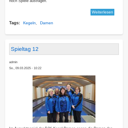
noch Spiele austragen.
Weiterlesen
über
DJK-
Tags
Kegeln
Damen
Kegeld
beende
die
Saison
2024/2
Spieltag 12
mit
einem
admin
Sieg
So., 09.03.2025 - 10:22