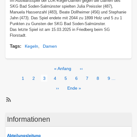
Im Auswärtsspiel der DJK-Kegel-Damen gegen die Damen des
SKG Bad Soden-Salmünster spielten Julia Preissler (487),
Manuela Hassenzahl (483), Beate Dollheimer (456) und Stephanie
Jahn (473). Das Spiel endete mit 2044 zu 1899 Holz und 5 zu 1
Punkten zu Gunsten der SKG Bad Soden-Salmünster.
Das letzte Spiel ist am 15.03.2025 in Friedberg beim SG
Florstadt.
Tags
Kegeln
Damen
Seitennummerierung
Erste
« Anfang
Vorherige
‹‹
Seite
Seite
Page
1
Page
2
Aktuelle
3
Page
4
Page
5
Page
6
Page
7
Page
8
Page
9
…
Seite
Nächste
››
Letzte
Ende »
Seite
Seite
SubscribeKegeln
abonnieren
Informationen
Abteilungsleitung