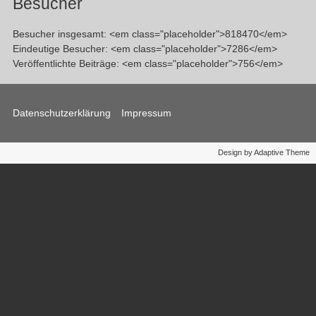
Besucher
Besucher insgesamt: <em class="placeholder">818470</em>
Eindeutige Besucher: <em class="placeholder">7286</em>
Veröffentlichte Beiträge: <em class="placeholder">756</em>
Footer
Datenschutzerklärung
Impressum
menu
Design by Adaptive Theme