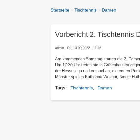
You
Startseite
Tischtennis
Damen
Breadcrumbs
are
here:
Vorbericht 2. Tischtenni
admin
Di., 13.09.2022 - 11:46
Am kommenden Samstag starten die 2. Damen de
Um 17:30 Uhr treten sie in Gräfenhausen gege
der Hessenliga und versuchen, die ersten Punk
Münster spielen Katharina Weimar, Nicole Huth
Tags
Tischtennis
Damen