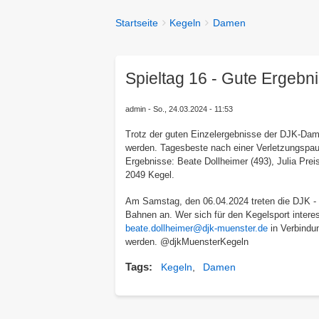
You
Startseite
Kegeln
Damen
Breadcrumbs
are
here:
Spieltag 16 - Gute Ergebn
admin
So., 24.03.2024 - 11:53
Trotz der guten Einzelergebnisse der DJK-Dame
werden. Tagesbeste nach einer Verletzungspaus
Ergebnisse: Beate Dollheimer (493), Julia Pr
2049 Kegel.
Am Samstag, den 06.04.2024 treten die DJK - 
Bahnen an. Wer sich für den Kegelsport interess
beate.dollheimer@djk-muenster.de
in Verbindun
werden. @djkMuensterKegeln
Tags
Kegeln
Damen