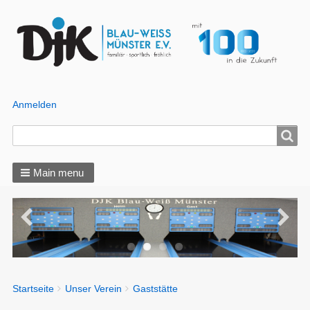
Anmelden
Benutzer
Menü
Search
Search
Main menu
You
Startseite
Unser Verein
Gaststätte
Breadcrumbs
are