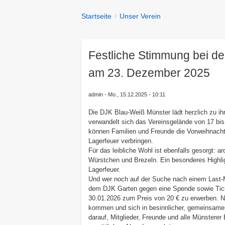
You
Startseite
Unser Verein
Breadcrumbs
are
here:
Festliche Stimmung bei d
am 23. Dezember 2025
admin
Mo., 15.12.2025 - 10:11
Die DJK Blau-Weiß Münster lädt herzlich zu ih
verwandelt sich das Vereinsgelände von 17 bis 
können Familien und Freunde die Vorweihnach
Lagerfeuer verbringen.
Für das leibliche Wohl ist ebenfalls gesorgt:
Würstchen und Brezeln. Ein besonderes Highlig
Lagerfeuer.
Und wer noch auf der Suche nach einem Last-
dem DJK Garten gegen eine Spende sowie Tick
30.01.2026 zum Preis von 20 € zu erwerben. N
kommen und sich in besinnlicher, gemeinsamer
darauf, Mitglieder, Freunde und alle Münstere