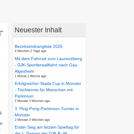
Neuester Inhalt
t“
Bezirksendrangliste 2026
4 Wochen 2 Tage ago
Mit dem Fahrrad zum Laurenziberg
- DJK-Sportlerwallfahrt nach Gau-
,
Algesheim
1 Monat 1 Woche ago
Erfolgreicher Stada Cup in Münster
- Tischtennis für Menschen mit
Parkinson
2 Monate 3 Wochen ago
3. Ping-Pong-Parkinson-Turnier in
g,
Münster
2 Monate 3 Wochen ago
ch
Erster Sieg am letzten Spieltag für
n
die 1. Damen der DJK B.-W.