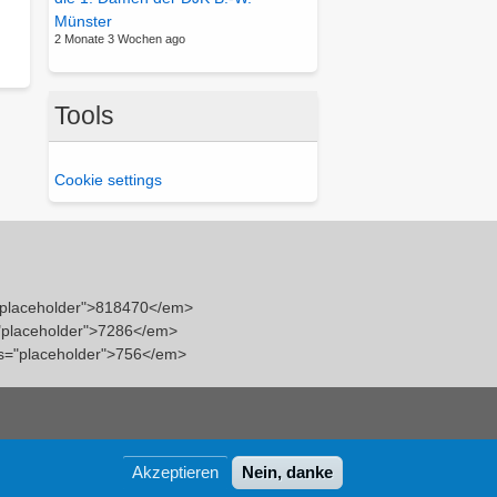
Münster
2 Monate 3 Wochen ago
Tools
Cookie settings
"placeholder">818470</em>
="placeholder">7286</em>
ass="placeholder">756</em>
Akzeptieren
Nein, danke
Design by Adaptive Theme