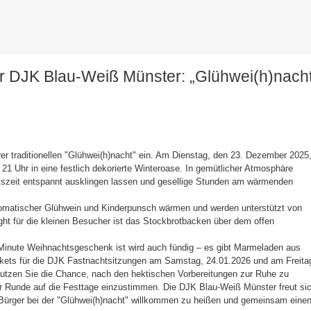
er DJK Blau-Weiß Münster: „Glühwei(h)nach
rer traditionellen "Glühwei(h)nacht" ein. Am Dienstag, den 23. Dezember 2025
21 Uhr in eine festlich dekorierte Winteroase. In gemütlicher Atmosphäre
tszeit entspannt ausklingen lassen und gesellige Stunden am wärmenden
 aromatischer Glühwein und Kinderpunsch wärmen und werden unterstützt von
ht für die kleinen Besucher ist das Stockbrotbacken über dem offen
Minute Weihnachtsgeschenk ist wird auch fündig – es gibt Marmeladen aus
ets für die DJK Fastnachtsitzungen am Samstag, 24.01.2026 und am Freita
utzen Sie die Chance, nach den hektischen Vorbereitungen zur Ruhe zu
 Runde auf die Festtage einzustimmen. Die DJK Blau-Weiß Münster freut si
r Bürger bei der "Glühwei(h)nacht" willkommen zu heißen und gemeinsam eine