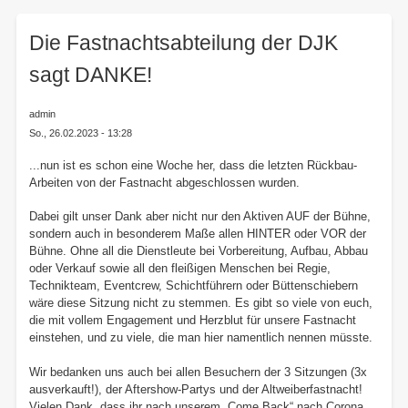
here:
Die Fastnachtsabteilung der DJK
sagt DANKE!
admin
So., 26.02.2023 - 13:28
...nun ist es schon eine Woche her, dass die letzten Rückbau-
Arbeiten von der Fastnacht abgeschlossen wurden.
Dabei gilt unser Dank aber nicht nur den Aktiven AUF der Bühne,
sondern auch in besonderem Maße allen HINTER oder VOR der
Bühne. Ohne all die Dienstleute bei Vorbereitung, Aufbau, Abbau
oder Verkauf sowie all den fleißigen Menschen bei Regie,
Technikteam, Eventcrew, Schichtführern oder Büttenschiebern
wäre diese Sitzung nicht zu stemmen. Es gibt so viele von euch,
die mit vollem Engagement und Herzblut für unsere Fastnacht
einstehen, und zu viele, die man hier namentlich nennen müsste.
Wir bedanken uns auch bei allen Besuchern der 3 Sitzungen (3x
ausverkauft!), der Aftershow-Partys und der Altweiberfastnacht!
Vielen Dank, dass ihr nach unserem „Come Back“ nach Corona,