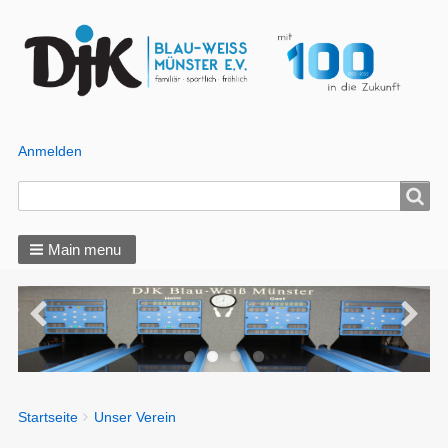
Anmelden
Benutzer
Menü
Search
Search
Main menu
You
Startseite
Unser Verein
Breadcrumbs
are