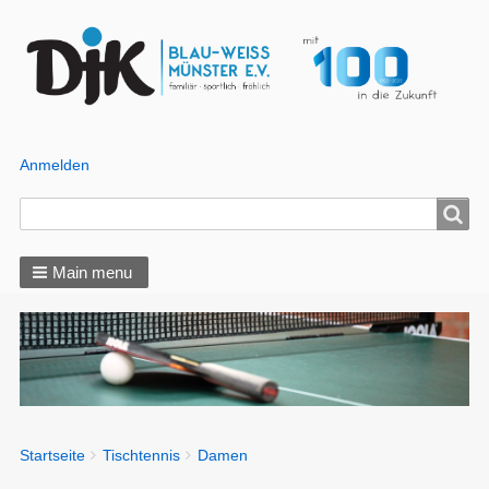
Anmelden
Benutzer
Menü
Search
Search
Main menu
You
Startseite
Tischtennis
Damen
Breadcrumbs
are